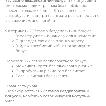
777 casino бездепозитний бонус
– це бонус, який
ми надаємо новим гравцям без необхідності
внесення власних коштів. Він дозволяє вам
випробувати наші ігри та виграти реальні гроші, не
вкладаючи жодної копійки.
Як отримати 777 casino бездепозитний бонус?
Зареєструйтесь на нашому офіційному сайті.
Підтвердіть свою електронну адресу.
Зайдіть в особистий кабінет та активуйте
бонус.
Переваги 777 casino бездепозитного бонусу
Можливість грати без фінансових ризиків.
Випробування різних ігор без витрат.
Реальні виграші без вкладень.
Правила та умови
Щоб скористатися
777 casino бездепозитним
бонусом
, необхідно дотримуватися наступних
умов: