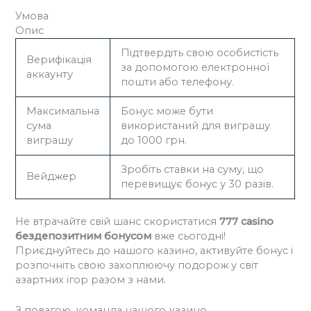
Умова
Опис
Підтвердіть свою особистість
Верифікація
за допомогою електронної
аккаунту
пошти або телефону.
Максимальна
Бонус може бути
сума
використаний для виграшу
виграшу
до 1000 грн.
Зробіть ставки на суму, що
Вейджер
перевищує бонус у 30 разів.
Не втрачайте свій шанс скористатися
777 casino
бездепозитним бонусом
вже сьогодні!
Приєднуйтесь до нашого казино, активуйте бонус і
розпочніть свою захоплюючу подорож у світ
азартних ігор разом з нами.
З повагою, команда нашого казино.