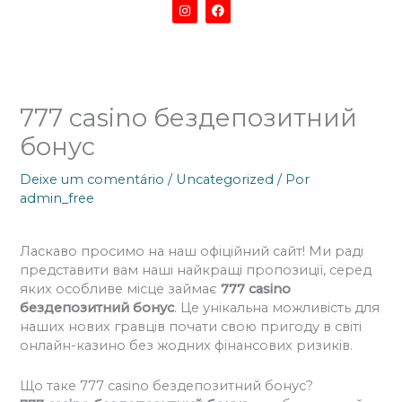
I
F
n
a
s
c
t
e
a
b
g
o
r
o
a
k
m
777 casino бездепозитний
бонус
Deixe um comentário
/
Uncategorized
/ Por
admin_free
Ласкаво просимо на наш офіційний сайт! Ми раді
представити вам наші найкращі пропозиції, серед
яких особливе місце займає
777 casino
бездепозитний бонус
. Це унікальна можливість для
наших нових гравців почати свою пригоду в світі
онлайн-казино без жодних фінансових ризиків.
Що таке 777 casino бездепозитний бонус?