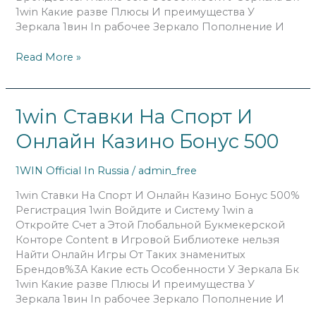
1win Какие разве Плюсы И преимущества У
Зеркала 1вин In рабочее Зеркало Пополнение И
Read More »
1win
1win Ставки На Спорт И
Ставки
Онлайн Казино Бонус 500
На
Спорт
И
1WIN Official In Russia
/
admin_free
Онлайн
1win Ставки На Спорт И Онлайн Казино Бонус 500%
Казино
Регистрация 1win Войдите и Систему 1win а
Бонус
Откройте Счет а Этой Глобальной Букмекерской
500
Конторе Content в Игровой Библиотеке нельзя
Найти Онлайн Игры От Таких знаменитых
Брендов%3A Какие есть Особенности У Зеркала Бк
1win Какие разве Плюсы И преимущества У
Зеркала 1вин In рабочее Зеркало Пополнение И