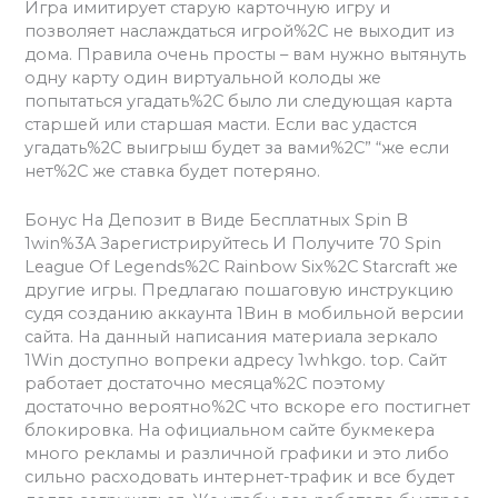
Игра имитирует старую карточную игру и
позволяет наслаждаться игрой%2C не выходит из
дома. Правила очень просты – вам нужно вытянуть
одну карту один виртуальной колоды же
попытаться угадать%2C было ли следующая карта
старшей или старшая масти. Если вас удастся
угадать%2C выигрыш будет за вами%2C” “же если
нет%2C же ставка будет потеряно.
Бонус На Депозит в Виде Бесплатных Spin В
1win%3A Зарегистрируйтесь И Получите 70 Spin
League Of Legends%2C Rainbow Six%2C Starcraft же
другие игры. Предлагаю пошаговую инструкцию
судя созданию аккаунта 1Вин в мобильной версии
сайта. На данный написания материала зеркало
1Win доступно вопреки адресу 1whkgo. top. Сайт
работает достаточно месяца%2C поэтому
достаточно вероятно%2C что вскоре его постигнет
блокировка. На официальном сайте букмекера
много рекламы и различной графики и это либо
сильно расходовать интернет-трафик и все будет