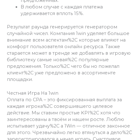
предложенных.
В любом случае с каждая платежа
удерживается вплоть 15%.
Результат раунда генерируется генератором
случайной чисел. Компания 1win уделяет большое
внимание всем аспектам%2C которые влияют на
комфорт пользователя онлайн ресурса. Также
старается может в тренде же добавлять в игровую
библиотеку самые новая%2C популярные
предложения. Только%2C чего бы но пожелал
клиент%2C уже предложено в ассортименте
площадки.
Честная Игра На 1win
Оплата по СРА – это фиксированная выплата за
каждая игрока%2C совершившего целевое
действие. Мы ставим простые KPI%2C хотя что
заинтересованы а твоём и нашем росте. Люблю
испытывает удачу%2C а 1Win — отличное законное
для этого. Чрезвычайно легко втянуться а дело%2C
зарегистрировался а начал играть. Счастливое