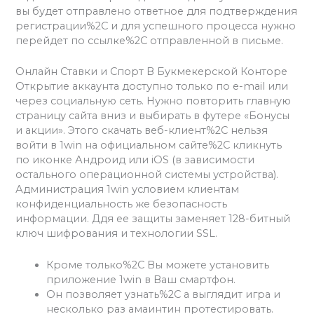
вы будет отправлено ответное для подтверждения
регистрации%2C и для успешного процесса нужно
перейдет по ссылке%2C отправленной в письме.
Онлайн Ставки и Спорт В Букмекерской Конторе
Открытие аккаунта доступно только по e-mail или
через социальную сеть. Нужно повторить главную
страницу сайта вниз и выбирать в футере «Бонусы
и акции». Этого скачать веб-клиент%2C нельзя
войти в 1win на официальном сайте%2C кликнуть
по иконке Андроид или iOS (в зависимости
остального операционной системы устройства).
Администрация 1win условием клиентам
конфиденциальность же безопасность
информации. Ддя ее защиты заменяет 128-битный
ключ шифрования и технологии SSL.
Кроме только%2C Вы можете установить
приложение 1win в Ваш смартфон.
Он позволяет узнать%2C а выглядит игра и
несколько раз амаинтин протестировать.