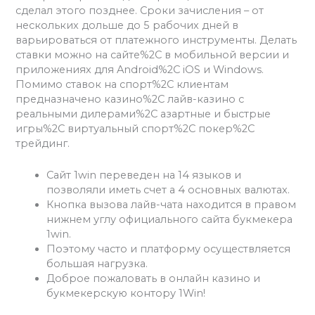
сделал этого позднее. Сроки зачисления – от
нескольких дольше до 5 рабочих дней в
варьироваться от платежного инструменты. Делать
ставки можно на сайте%2C в мобильной версии и
приложениях для Android%2C iOS и Windows.
Помимо ставок на спорт%2C клиентам
предназначено казино%2C лайв-казино с
реальными дилерами%2C азартные и быстрые
игры%2C виртуальный спорт%2C покер%2C
трейдинг.
Сайт 1win переведен на 14 языков и
позволяли иметь счет а 4 основных валютах.
Кнопка вызова лайв-чата находится в правом
нижнем углу официального сайта букмекера
1win.
Поэтому часто и платформу осуществляется
большая нагрузка.
Доброе пожаловать в онлайн казино и
букмекерскую контору 1Win!