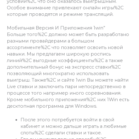
условии%2C что оно оказалось выигрышным.
Особое внимание привлекают онлайн игры%2C
которые проводятся и режиме трансляций.
Мобильная Версия И Приложения 1win”
Больше того%2C должно может быть разработано
разными провайдерами а большом
ассортименте%2C что позволяет освоить новой
навыки. Мы предлагаем широкую роспись
линий%2C выгодные коэффициенты%2C а также
дополнительный бонус на экспресс ставки%2C
позволяющий многократно использовать
выигрыш. Также%2C и сайте 1win Вы можете найти
Live ставки и заключить пари непосредственно в
процессе того например иного соревнования.
Кроме мобильного приложения%2C них 1Win есть
десктопная программа для Windows.
После этого потребуется войти в свой
кабинет и можно дальше играть а любимые
слоты%2C сделали ставки и такое.