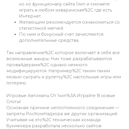
ко ко функционалу сайта 1win и сможете
играть в любом изваринская%2C где есть
Интернет.
Желающим рекомендуется ознакомиться со
статистикой матчей.
По ним и бонусный счет зачисляются
дополнительные средства.
Так направление%2C которое включает в себя все
возможные жанры. Них тоже разрабатываются
провайдерами%2C однако немного
модифицируются. Например%2C таким таким
можно сыграть и рулетку%2C настольные игры или
лотерею.
Игровые Автоматы От 1win%3A Играйте В новые
Слоты!
Основная причине непостоянного соединения —
запреты РосКомНадзора же других организаций.
Учитывая на это%2C техническая команда
букмекера разработала несколько сайтов-