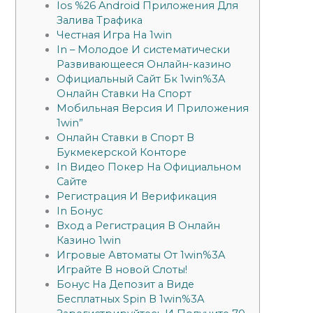
Ios %26 Android Приложения Для
Залива Трафика
Честная Игра На 1win
In – Молодое И систематически
Развивающееся Онлайн-казино
Официальный Сайт Бк 1win%3A
Онлайн Ставки На Спорт
Мобильная Версия И Приложения
1win”
Онлайн Ставки в Спорт В
Букмекерской Конторе
In Видео Покер На Официальном
Сайте
Регистрация И Верификация
In Бонус
Вход а Регистрация В Онлайн
Казино 1win
Игровые Автоматы От 1win%3A
Играйте В новой Слоты!
Бонус На Депозит а Виде
Бесплатных Spin В 1win%3A