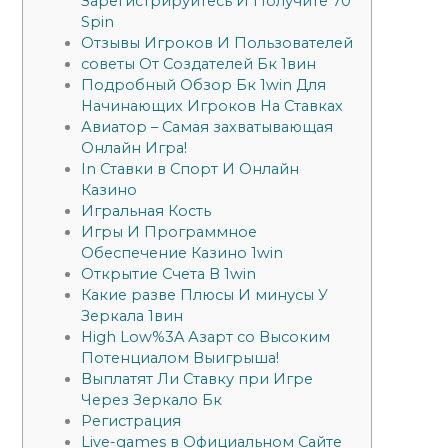
Зарегистрируйтесь И Получите 70
Spin
Отзывы Игроков И Пользователей
советы От Создателей Бк 1вин
Подробный Обзор Бк 1win Для
Начинающих Игроков На Ставках
Авиатор – Самая захватывающая
Онлайн Игра!
In Ставки в Спорт И Онлайн
Казино
Игральная Кость
Игры И Программное
Обеспечение Казино 1win
Открытие Счета В 1win
Какие разве Плюсы И минусы У
Зеркала 1вин
High Low%3A Азарт со Высоким
Потенциалом Выигрыша!
Выплатят Ли Ставку при Игре
Через Зеркало Бк
Регистрация
Live-games в Официальном Сайте