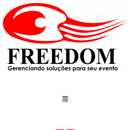
Ir
para
o
conteúdo
Menu