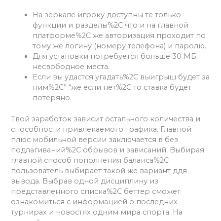
На зеркале игроку доступны те только
функции и разделы%2C что и на главной
платформе%2C же авторизация проходит по
тому же логину (номеру телефона) и паролю.
Для установки потребуется больше 30 МБ
несвободное места.
Если вы удастся угадать%2C выигрыш будет за
ним%2C” “же если нет%2C то ставка будет
потеряно.
Твой заработок зависит остального количества и
способности привлекаемого трафика. Главной
плюс мобильной версии заключается в без
подлагиваний%2C обрывов и зависаний. Выбирая
главной способ пополнения баланса%2C
пользователь выбирает такой же вариант ддя
вывода. Выбрав одной дисциплину из
представленного списка%2C беттер сможет
ознакомиться с информацией о последних
турнирах и новостях одним мира спорта. На