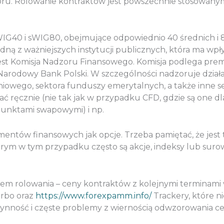
waloru. Rolowanie kontraktów jest powszechnie stosowan
G40 i sWIG80, obejmujące odpowiednio 40 średnich i 
Jedną z ważniejszych instytucji publicznych, która ma w
st Komisja Nadzoru Finansowego. Komisja podlega premier
Narodowy Bank Polski. W szczególności nadzoruje działa
iowego, sektora funduszy emerytalnych, a także inne s
 ręcznie (nie tak jak w przypadku CFD, gdzie są one d
unktami swapowymi) i np.
mentów finansowych jak opcje. Trzeba pamiętać, że jest
rym w tym przypadku często są akcje, indeksy lub suro
m rolowania – ceny kontraktów z kolejnymi terminami w
urbo oraz
https://www.forexpamm.info/
Trackery, które n
łynność i częste problemy z wiernością odwzorowania 