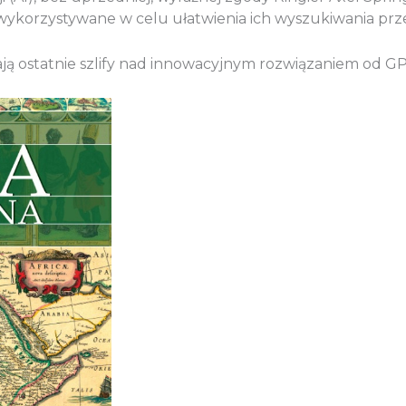
ą wykorzystywane w celu ułatwienia ich wyszukiwania pr
ają ostatnie szlify nad innowacyjnym rozwiązaniem od G