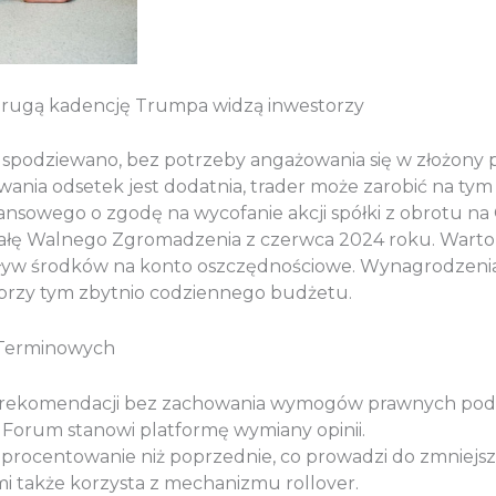
k drugą kadencję Trumpa widzą inwestorzy
się spodziewano, bez potrzeby angażowania się w złożon
nia odsetek jest dodatnia, trader może zarobić na tym 
ansowego o zgodę na wycofanie akcji spółki z obrotu n
wałę Walnego Zgromadzenia z czerwca 2024 roku. Warto
pływ środków na konto oszczędnościowe. Wynagrodzenia
 przy tym zbytnio codziennego budżetu.
 Terminowych
e rekomendacji bez zachowania wymogów prawnych podl
 Forum stanowi platformę wymiany opinii.
procentowanie niż poprzednie, co prowadzi do zmniejsz
 także korzysta z mechanizmu rollover.