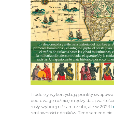
Traderzy wykorzystują punkty swapowe d
pod uwagę różnicę między datą wartości 
rosły szybciej niż samo złoto, ale w 2023
h
rentowności górników. Tego samego nie 