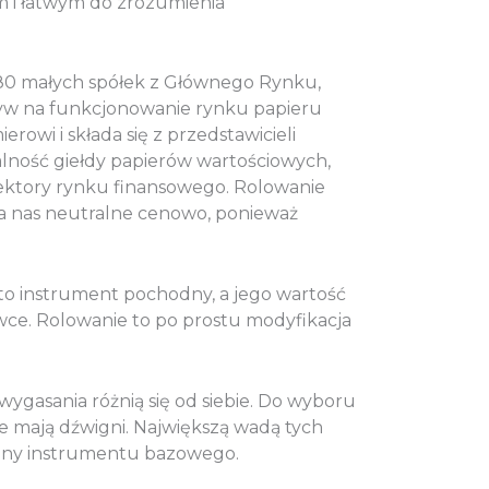
ym i łatwym do zrozumienia
80 małych spółek z Głównego Rynku,
pływ na funkcjonowanie rynku papieru
owi i składa się z przedstawicieli
lność giełdy papierów wartościowych,
ektory rynku finansowego. Rolowanie
la nas neutralne cenowo, ponieważ
 to instrument pochodny, a jego wartość
wce. Rolowanie to po prostu modyfikacja
ygasania różnią się od siebie. Do wyboru
ie mają dźwigni. Największą wadą tych
ceny instrumentu bazowego.