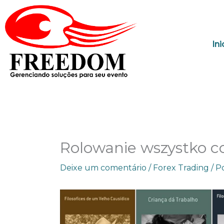
Ir
para
o
conteúdo
Ini
Rolowanie wszystko co
Deixe um comentário
/
Forex Trading
/ P