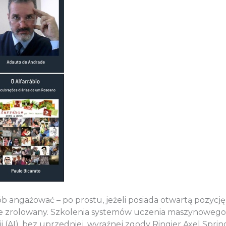
sób angażować – po prostu, jeżeli posiada otwartą pozyc
nie zrolowany. Szkolenia systemów uczenia maszynowego
ji (AI), bez uprzedniej, wyraźnej zgody Ringier Axel Spri