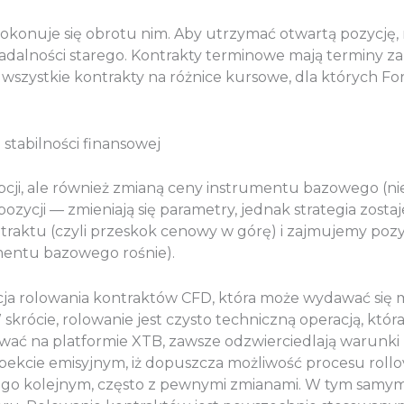
 dokonuje się obrotu nim. Aby utrzymać otwartą pozycję,
adalności starego. Kontrakty terminowe mają terminy za
dą wszystkie kontrakty na różnice kursowe, dla których 
stabilności finansowej
i, ale również zmianą ceny instrumentu bazowego (nie
ozycji — zmieniają się parametry, jednak strategia zost
raktu (czyli przeskok cenowy w górę) i zajmujemy pozycj
umentu bazowego rośnie).
cja rolowania kontraktów CFD, która może wydawać się m
skrócie, rolowanie jest czysto techniczną operacją, któr
ać na platformie XTB, zawsze odzwierciedlają warunki
spekcie emisyjnym, iż dopuszcza możliwość procesu rollo
e go kolejnym, często z pewnymi zmianami. W tym samym