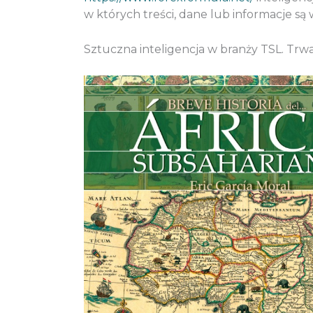
w których treści, dane lub informacje s
Sztuczna inteligencja w branży TSL. Trw