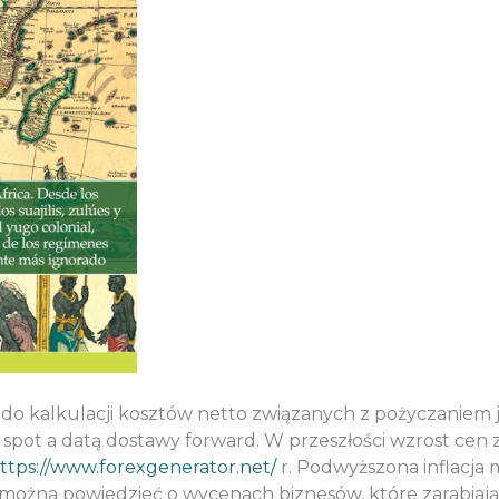
o kalkulacji kosztów netto związanych z pożyczaniem je
spot a datą dostawy forward. W przeszłości wzrost cen 
ttps://www.forexgenerator.net/
r. Podwyższona inflacja
można powiedzieć o wycenach biznesów, które zarabiają 