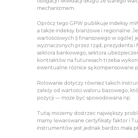
obligacji i likwidacji długu ze starego 
mechanizmem.
Oprócz tego GPW publikuje indeksy mWI
a także indeksy branżowe i regionalne. 
wartościowych (i finansowego w ogóle) je
wyznaczonych przez rząd, prezydenta i 
sektora bankowego, sektora ubezpieczen
kontraktów na futuresach trzeba wykonać
ewentualne różnice są kompensowane p
Rolowanie dotyczy również takich instru
zależy od wartości waloru bazowego, któ
pozycji — może być spowodowana np.
Tutaj możemy dostrzec największy proble
mamy lewarowane certyfikaty faktor i T
instrumentów jest jednak bardzo mała p