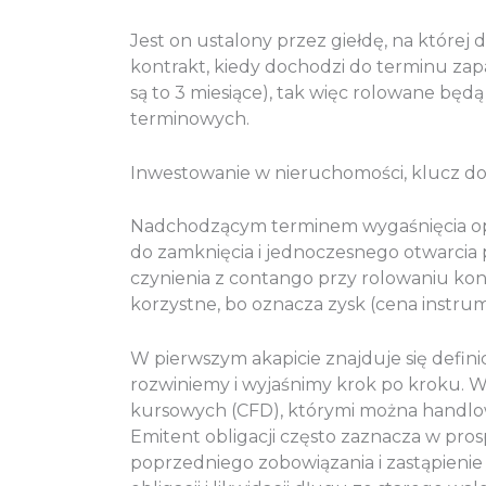
Jest on ustalony przez giełdę, na której
kontrakt, kiedy dochodzi do terminu zap
są to 3 miesiące), tak więc rolowane bę
terminowych.
Inwestowanie w nieruchomości, klucz do 
Nadchodzącym terminem wygaśnięcia opcj
do zamknięcia i jednoczesnego otwarcia p
czynienia z contango przy rolowaniu kont
korzystne, bo oznacza zysk (cena instr
W pierwszym akapicie znajduje się defini
rozwiniemy i wyjaśnimy krok po kroku. W 
kursowych (CFD), którymi można handlow
Emitent obligacji często zaznacza w pro
poprzedniego zobowiązania i zastąpieni