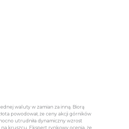
dnej waluty w zamian za inną. Biorą
złota powodował, że ceny akcji górników
 mocno utrudniła dynamiczny wzrost
na kruszcu. Ekspert rynkowy ocenia, że